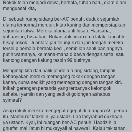
Rokok telah menjadi dewa, berhala, tuhan baru, diam-diam
menguasai kita,
Di sebuah ruang sidang ber-AC penuh, duduk sejumlah
ulama terhormat merujuk kitab kuning dan mempersiapkan
sejumlah fatwa. Mereka ulama ahli hisap. Haasaba,
yuhaasibu, hisaaban. Bukan ahli hisab ilmu falak, tapi ahli
hisap rokok. Di antara jari telunjuk dan jari tengah mereka
terselip berhala-berhala kecil, sembilan senti panjangnya,
putih warnanya, ke mana-mana dibawa dengan setia, satu
kantong dengan kalung tasbih 99 butirnya,
Mengintip kita dari balik jendela ruang sidang, tampak
kebanyakan mereka memegang rokok dengan tangan
kanan, cuma sedikit yang memegang dengan tangan kiri.
Inikah gerangan pertanda yang terbanyak kelompok
ashabul yamiin dan yang sedikit golongan ashabus
syimaal?
Asap rokok mereka mengepul-ngepul di ruangan AC penuh
itu. Mamnu'ut tadkhiin, ya ustadz. Laa tasyrabud dukhaan,
ya ustadz. Kyai, ini ruangan ber-AC penuh. Haadzihi al
ghurfati malii'atun bi mukayyafi al hawwa'i. Kalau tak tahan,