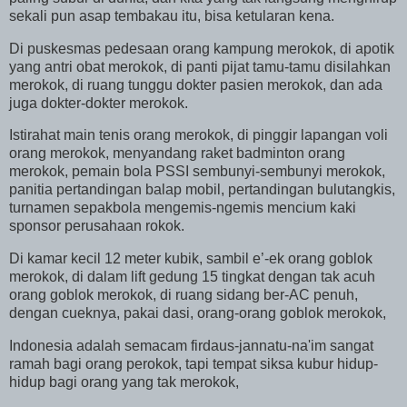
sekali pun asap tembakau itu, bisa ketularan kena.
Di puskesmas pedesaan orang kampung merokok, di apotik
yang antri obat merokok, di panti pijat tamu-tamu disilahkan
merokok, di ruang tunggu dokter pasien merokok, dan ada
juga dokter-dokter merokok.
Istirahat main tenis orang merokok, di pinggir lapangan voli
orang merokok, menyandang raket badminton orang
merokok, pemain bola PSSI sembunyi-sembunyi merokok,
panitia pertandingan balap mobil, pertandingan bulutangkis,
turnamen sepakbola mengemis-ngemis mencium kaki
sponsor perusahaan rokok.
Di kamar kecil 12 meter kubik, sambil e’-ek orang goblok
merokok, di dalam lift gedung 15 tingkat dengan tak acuh
orang goblok merokok, di ruang sidang ber-AC penuh,
dengan cueknya, pakai dasi, orang-orang goblok merokok,
Indonesia
adalah semacam firdaus-jannatu-na'im sangat
ramah bagi orang perokok, tapi tempat siksa kubur hidup-
hidup bagi orang yang tak merokok,