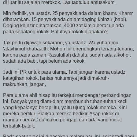
di luar itu sajalah merokok. Laa taqtuluu anfusakum.
Min fadhlik, ya ustadz. 25 penyakit ada dalam khamr. Khamr
diharamkan. 15 penyakit ada dalam daging khinzir (babi).
Daging khinzir diharamkan. 4000 zat kimia beracun ada
pada sebatang rokok. Patutnya rokok diapakan?
Tak perlu dijawab sekarang, ya ustadz. Wa yuharrimu
'alayhimul khabaaith. Mohon ini direnungkan tenang-tenang,
karena pada zaman Rasulullah dahulu, sudah ada alkohol,
sudah ada babi, tapi belum ada rokok.
Jadi ini PR untuk para ulama. Tapi jangan karena ustadz
ketagihan rokok, lantas hukumnya jadi dimakruh-
makruhkan, jangan,
Para
ulama ahli hisap itu terkejut mendengar perbandingan
ini. Banyak yang diam-diam membunuh tuhan-tuhan kecil
yang kepalanya berapi itu, yaitu ujung rokok mereka. Kini
mereka berfikir. Biarkan mereka berfikir. Asap rokok di
ruangan ber-AC itu makin pengap, dan ada yang mulai
terbatuk-batuk,
Pada saat sajak ini dibacakan malam hari ini, sejak tadi pagi