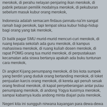
merokok, di perahu nelayan penjaring ikan merokok, di
pabrik petasan pemilik modalnya merokok, di pekuburan
sebelum masuk kubur orang merokok,
Indonesia
adalah semacam firdaus-jannatu-na'im sangat
ramah bagi perokok, tapi tempat siksa kubur hidup-hidup
bagi orang yang tak merokok,
Di balik pagar SMU murid-murid mencuri-curi merokok, di
ruang kepala sekolah ada guru merokok, di kampus
mahasiswa merokok, di ruang kuliah dosen merokok, di
rapat POMG orang tua murid merokok, di perpustakaan
kecamatan ada siswa bertanya apakah ada buku tuntunan
cara merokok,
Di angkot Kijang penumpang merokok, di bis kota sumpek
yang berdiri yang duduk orang bertanding merokok, di loket
penjualan karcis orang merokok, di kereta api penuh sesak
orang festival merokok, di kapal penyeberangan antar pulau
penumpang merokok, di andong Yogya kusirnya merokok,
sampai kabarnya kuda andong minta diajari pula merokok,
Negeri kita ini sungguh nirwana kayangan para dewa-dewa