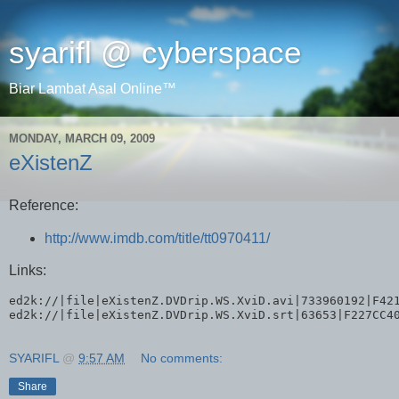
syarifl @ cyberspace
Biar Lambat Asal Online™
MONDAY, MARCH 09, 2009
eXistenZ
Reference:
http://www.imdb.com/title/tt0970411/
Links:
ed2k://|file|eXistenZ.DVDrip.WS.XviD.avi|733960192|F42
ed2k://|file|eXistenZ.DVDrip.WS.XviD.srt|63653|F227CC4
SYARIFL
@
9:57 AM
No comments:
Share