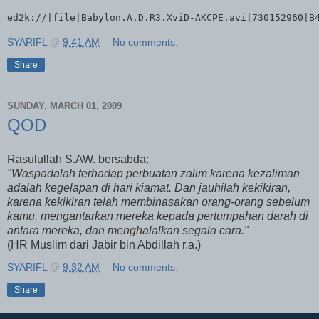
ed2k://|file|Babylon.A.D.R3.XviD-AKCPE.avi|730152960|B
SYARIFL
@
9:41 AM
No comments:
Share
SUNDAY, MARCH 01, 2009
QOD
Rasulullah S.AW. bersabda:
"Waspadalah terhadap perbuatan zalim karena kezaliman
adalah kegelapan di hari kiamat. Dan jauhilah kekikiran,
karena kekikiran telah membinasakan orang-orang sebelum
kamu, mengantarkan mereka kepada pertumpahan darah di
antara mereka, dan menghalalkan segala cara."
(HR Muslim dari Jabir bin Abdillah r.a.)
SYARIFL
@
9:32 AM
No comments:
Share