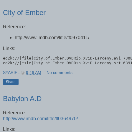
City of Ember
Reference:
http://www.imdb.com/title/tt0970411/
Links:
ed2k://|file|City.of.Ember.DVDRip.XviD-Larceny.avi|7308
SYARIFL
@
9:46 AM
No comments:
Share
Babylon A.D
Reference:
http://www.imdb.com/title/tt0364970/
Links: