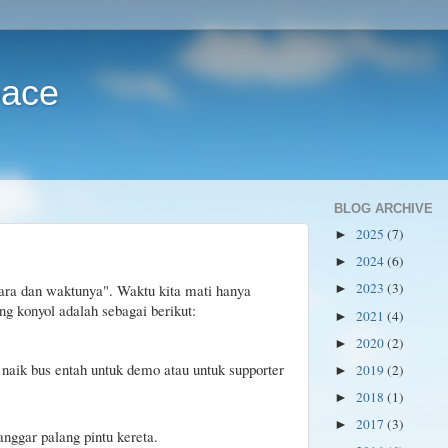
pace
BLOG ARCHIVE
2025
(7)
►
2024
(6)
►
2023
(3)
cara dan waktunya". Waktu kita mati hanya
►
g konyol adalah sebagai berikut:
2021
(4)
►
2020
(2)
►
 naik bus entah untuk demo atau untuk supporter
2019
(2)
►
2018
(1)
►
2017
(3)
►
anggar palang pintu kereta.