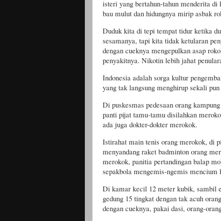
isteri yang bertahun-tahun menderita di
bau mulut dan hidungnya mirip asbak ro
Duduk kita di tepi tempat tidur ketika
sesamanya, tapi kita tidak ketularan pe
dengan cueknya mengepulkan asap rokok d
penyakitnya. Nikotin lebih jahat penu
Indonesia
adalah sorga kultur pengembang
yang tak langsung menghirup sekali pun 
Di puskesmas pedesaan orang kampung m
panti pijat tamu-tamu disilahkan meroko
ada juga dokter-dokter merokok.
Istirahat main tenis orang merokok, di 
menyandang raket badminton orang mer
merokok, panitia pertandingan balap mob
sepakbola mengemis-ngemis mencium ka
Di kamar kecil 12 meter kubik, sambil e
gedung 15 tingkat dengan tak acuh oran
dengan cueknya, pakai dasi, orang-oran