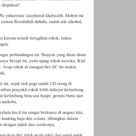
k diapakan?
 Wa yuharrimu 'alayhimul khabaaith. Mohon ini
 zaman Rasulullah dahulu, sudah ada alkohol,
an karena ustadz ketagihan rokok, lantas
ngan,
dengar perbandingan ini. Banyak yang diam-diam
nya berapi itu, yaitu ujung rokok mereka. Kini
r. Asap rokok di ruangan ber-AC itu makin
uk,
 ini, sejak tadi pagi sudah 120 orang di
orban penyakit rokok lebih dahsyat ketimbang
awat ketimbang bencana banjir, gempa bumi dan
n narkoba,
erhala kecil itu sangat berkuasa di negara kita,
 kantong baju dan celana, dibungkus dalam
an dengan indah dan cerdasnya,
ikan diri, tidak perlu ruku' dan sujud untuk