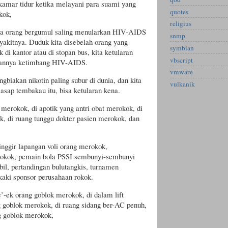
 kamar tidur ketika melayani para suami yang
quotes
kok,
religius
 dua orang bergumul saling menularkan HIV-AIDS
snmp
nyakitnya. Duduk kita disebelah orang yang
symbian
i kantor atau di stopan bus, kita ketularan
vbscript
larannya ketimbang HIV-AIDS.
vmware
biakan nikotin paling subur di dunia, dan kita
vulkanik
asap tembakau itu, bisa ketularan kena.
erokok, di apotik yang antri obat merokok, di
k, di ruang tunggu dokter pasien merokok, dan
pinggir lapangan voli orang merokok,
okok, pemain bola PSSI sembunyi-sembunyi
il, pertandingan bulutangkis, turnamen
ki sponsor perusahaan rokok.
’-ek orang goblok merokok, di dalam lift
g goblok merokok, di ruang sidang ber-AC penuh,
g goblok merokok,