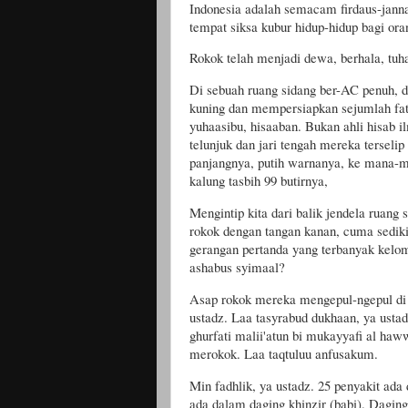
Indonesia
adalah semacam firdaus-jannat
tempat siksa kubur hidup-hidup bagi or
Rokok telah menjadi dewa, berhala, tuh
Di sebuah ruang sidang ber-AC penuh, 
kuning dan mempersiapkan sejumlah fat
yuhaasibu, hisaaban. Bukan ahli hisab ilm
telunjuk dan jari tengah mereka terselip
panjangnya, putih warnanya, ke mana-m
kalung tasbih 99 butirnya,
Mengintip kita dari balik jendela rua
rokok dengan tangan kanan, cuma sediki
gerangan pertanda yang terbanyak kelom
ashabus syimaal?
Asap rokok mereka mengepul-ngepul di 
ustadz. Laa tasyrabud dukhaan, ya ustad
ghurfati malii'atun bi mukayyafi al hawwa
merokok. Laa taqtuluu anfusakum.
Min fadhlik, ya ustadz. 25 penyakit ad
ada dalam daging khinzir (babi). Dagin