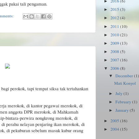
2016
(6)
►
nggak pakai tali pengaman.
2015
(3)
►
mments:
2012
(4)
►
2011
(10)
►
2010
(21)
►
2009
(13)
►
2008
(5)
►
2007
(16)
►
2006
(8)
▼
December
(1
▼
Mati Konyol
bagi perokok, tapi tempat siksa tak tertahankan
July
(1)
►
February
(1)
►
erja merokok, di kantor pegawai merokok, di
January
(5)
►
rlemen anggota DPR merokok, di Mahkamah
ip-bintara-perwira nongkrong merokok, di
2005
(16)
►
di perahu nelayan penjaring ikan merokok, di
2004
(15)
►
ok, di pekuburan sebelum masuk kubur orang