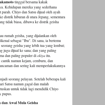
Sakamoto
tinggal bersama kakak
nya. Kehidupan mereka yang sederhana
t parah. Chiyo dan Satsu dijual oleh ayah
ke distrik hiburan di utara Jepang, sementara
g tidak biasa, dibawa ke distrik geisha
atau rumah geisha, yang dijalankan oleh
ikenal sebagai "Ibu". Di sana, ia bertemu
 seorang geisha yang lebih tua yang lembut;
 juga dijual ke sana; dan yang paling
ama dan paling populer di
okiya
itu.
 cantik namun kejam, cemburu, dan
i ancaman dan sering kali memperlakukannya
jadi seorang pelayan. Setelah beberapa kali
cari Satsu namun gagal dan malah
uskan untuk tidak lagi mendidik Chiyo
k pupus.
 dan Awal Mula Geisha