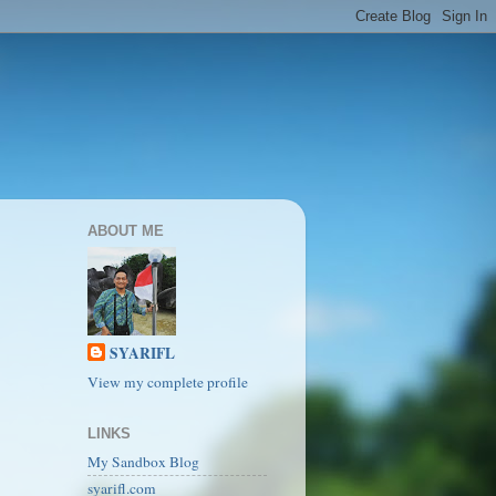
ABOUT ME
SYARIFL
View my complete profile
LINKS
My Sandbox Blog
syarifl.com