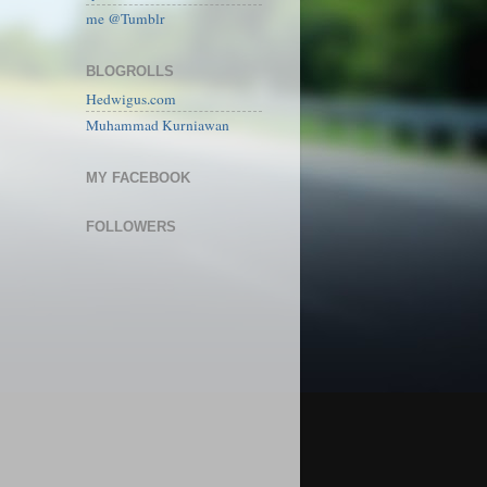
me @Tumblr
BLOGROLLS
Hedwigus.com
Muhammad Kurniawan
MY FACEBOOK
FOLLOWERS
)