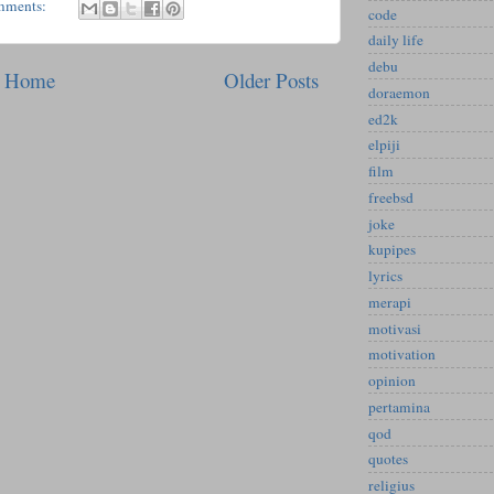
mments:
code
daily life
debu
Home
Older Posts
doraemon
ed2k
elpiji
film
freebsd
joke
kupipes
lyrics
merapi
motivasi
motivation
opinion
pertamina
qod
quotes
religius