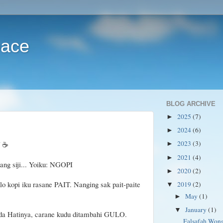
pace
BLOG ARCHIVE
2025
(7)
►
2024
(6)
►
2023
(3)
☕
►
2021
(4)
►
ang siji... Yoiku: NGOPI
2020
(2)
►
o kopi iku rasane PAIT. Nanging sak pait-paite
2019
(2)
▼
May
(1)
►
January
(1)
▼
ada Hatinya, carane kudu ditambahi GULO.
Falsafah Won