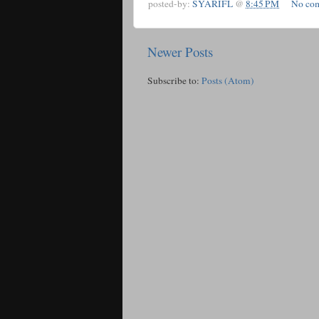
posted-by:
SYARIFL
@
8:45 PM
No co
Newer Posts
Subscribe to:
Posts (Atom)