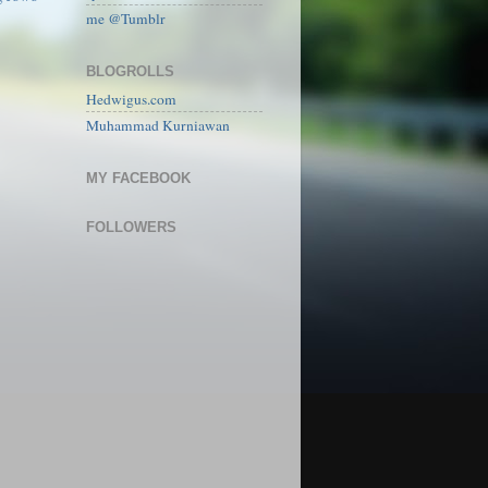
me @Tumblr
BLOGROLLS
Hedwigus.com
Muhammad Kurniawan
MY FACEBOOK
FOLLOWERS