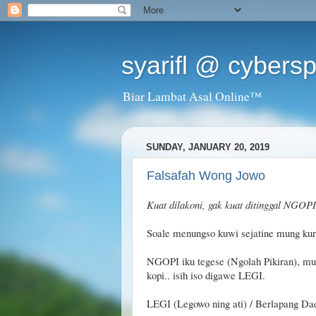
syarifl @ cybers
Biar Lambat Asal Online™
SUNDAY, JANUARY 20, 2019
Falsafah Wong Jowo
Kuat dilakoni, gak kuat ditinggal NGOPI
Soale menungso kuwi sejatine mung kur
NGOPI iku tegese (Ngolah Pikiran), mul
kopi.. isih iso digawe LEGI.
LEGI (Legowo ning ati) / Berlapang D