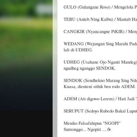
GULO (Gulangane Roso) / Mengelola Pe
TEBU (Anteb Ning Kalbu) / Mantab Ha
CANGKIR (Nyancangne PiKIR) / Mengu
WEDANG (Wejangan Sing Marahi Padan
lali di-UDHEG.
UDHEG (Usahane Ojo Nganti Mandeg) /
ngudheg nganggo SENDOK.
SENDOK (Sendhekno Marang Sing Ndu
Kuasa, dienteni sithik ben rodo ADEM.
ADEM (Ati digowo Lerem) / Hati Jadi T
SERUPUT (Sedoyo Rubedo Bakal Luput)
Meniko Falsafahipun "NGOPI"
Sumonggo... Ngopiii ....☕