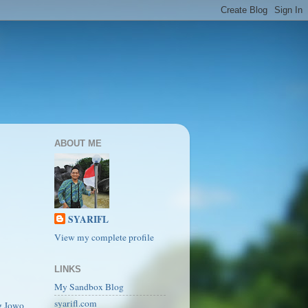
ABOUT ME
SYARIFL
View my complete profile
LINKS
My Sandbox Blog
syarifl.com
g Jowo