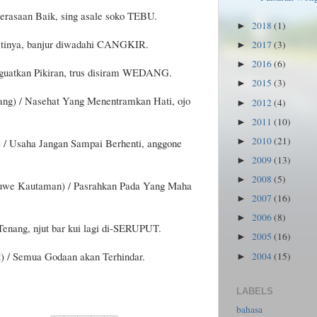
rasaan Baik, sing asale soko TEBU.
2018
(1)
►
tinya, banjur diwadahi CANGKIR.
2017
(3)
►
2016
(6)
►
atkan Pikiran, trus disiram WEDANG.
2015
(3)
►
g) / Nasehat Yang Menentramkan Hati, ojo
2012
(4)
►
2011
(10)
►
2010
(21)
►
 Usaha Jangan Sampai Berhenti, anggone
2009
(13)
►
2008
(5)
►
we Kautaman) / Pasrahkan Pada Yang Maha
2007
(16)
►
2006
(8)
►
enang, njut bar kui lagi di-SERUPUT.
2005
(16)
►
 / Semua Godaan akan Terhindar.
2004
(15)
►
LABELS
bahasa