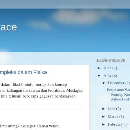
pace
BLOG ARCHIVE
2025
(7)
►
mpleks dalam Fisika
2024
(6)
▼
December
(1
▼
 dalam fiksi ilmiah, merupakan konsep
Perjalanan Wa
di kalangan fisikawan dan teoritikus. Meskipun
Konsep Ko
i kita telusuri beberapa gagasan berdasarkan
dalam Fisik
June
(2)
►
March
(1)
►
February
(1)
►
si memungkinkan perjalanan waktu: