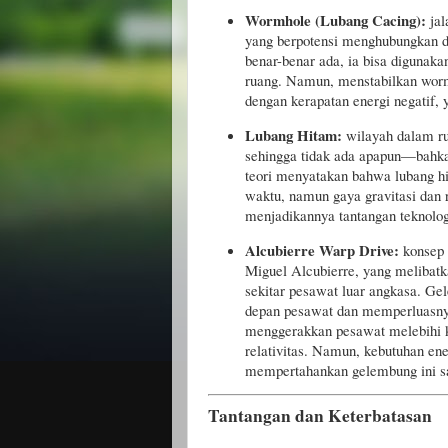
Wormhole (Lubang Cacing):
jal
yang berpotensi menghubungkan du
benar-benar ada, ia bisa digunaka
ruang. Namun, menstabilkan worm
dengan kerapatan energi negatif, y
Lubang Hitam:
wilayah dalam ru
sehingga tidak ada apapun—bahk
teori menyatakan bahwa lubang hi
waktu, namun gaya gravitasi dan r
menjadikannya tantangan teknolog
Alcubierre Warp Drive:
konsep 
Miguel Alcubierre, yang melibat
sekitar pesawat luar angkasa. G
depan pesawat dan memperluasnya 
menggerakkan pesawat melebihi k
relativitas. Namun, kebutuhan en
mempertahankan gelembung ini sa
Tantangan dan Keterbatasan