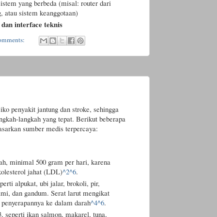
istem yang berbeda (misal: router dari
g, atau sistem keanggotaan)
 dan interface teknis
omments:
iko penyakit jantung dan stroke, sehingga
ngkah-langkah yang tepat. Berikut beberapa
dasarkan sumber medis terpercaya:
h, minimal 500 gram per hari, karena
lesterol jahat (LDL)
^2
^6
.
erti alpukat, ubi jalar, brokoli, pir,
rami, dan gandum. Serat larut mengikat
i penyerapannya ke dalam darah
^4
^6
.
seperti ikan salmon, makarel, tuna,