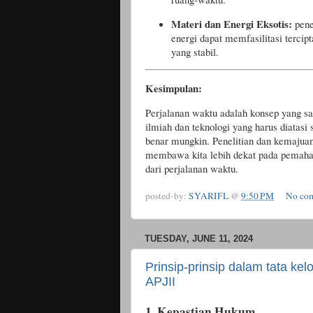
Materi dan Energi Eksotis:
pene
energi dapat memfasilitasi terci
yang stabil.
Kesimpulan:
Perjalanan waktu adalah konsep yang s
ilmiah dan teknologi yang harus diatasi
benar mungkin. Penelitian dan kemajuan
membawa kita lebih dekat pada pemah
dari perjalanan waktu.
posted-by:
SYARIFL
@
9:50 PM
No co
TUESDAY, JUNE 11, 2024
Prinsip-prinsip dalam tata kel
APJII
1.
Kepastian Hukum