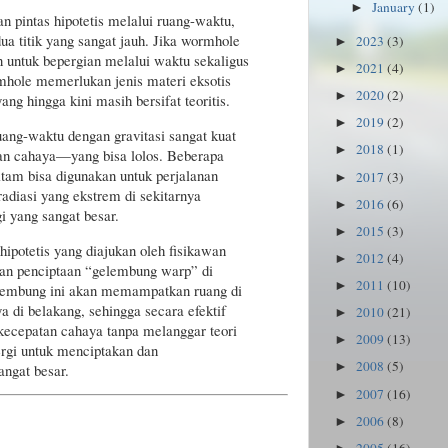
January
(1)
►
an pintas hipotetis melalui ruang-waktu,
a titik yang sangat jauh. Jika wormhole
2023
(3)
►
n untuk bepergian melalui waktu sekaligus
2021
(4)
►
hole memerlukan jenis materi eksotis
2020
(2)
►
ang hingga kini masih bersifat teoritis.
2019
(2)
►
ang-waktu dengan gravitasi sangat kuat
2018
(1)
►
an cahaya—yang bisa lolos. Beberapa
tam bisa digunakan untuk perjalanan
2017
(3)
►
adiasi yang ekstrem di sekitarnya
2016
(6)
►
i yang sangat besar.
2015
(3)
►
hipotetis yang diajukan oleh fisikawan
2012
(4)
►
kan penciptaan “gelembung warp” di
2011
(10)
►
elembung ini akan memampatkan ruang di
di belakang, sehingga secara efektif
2010
(21)
►
ecepatan cahaya tanpa melanggar teori
2009
(13)
►
ergi untuk menciptakan dan
2008
(5)
►
ngat besar.
2007
(16)
►
2006
(8)
►
2005
(16)