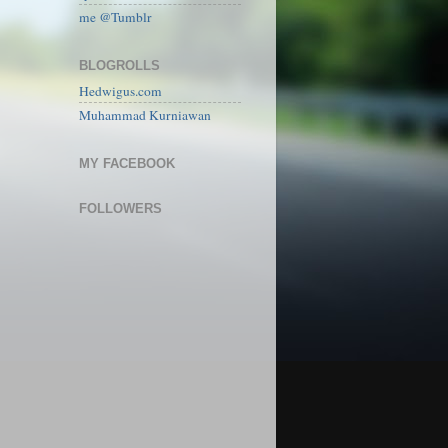
me @Tumblr
BLOGROLLS
Hedwigus.com
Muhammad Kurniawan
MY FACEBOOK
FOLLOWERS