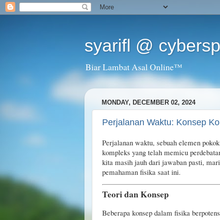
syarifl @ cybers
Biar Lambat Asal Online™
MONDAY, DECEMBER 02, 2024
Perjalanan Waktu: Konsep Ko
Perjalanan waktu, sebuah elemen pokok
kompleks yang telah memicu perdebatan 
kita masih jauh dari jawaban pasti, mar
pemahaman fisika saat ini.
Teori dan Konsep
Beberapa konsep dalam fisika berpoten