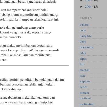
►
a tantangan besar yang harus dihadapi:
2004
(15)
►
 dan mempertahankan wormhole,
 lubang hitam memerlukan jumlah energi
LABELS
melampaui kemampuan teknologi saat ini.
bahasa
ole dan gelembung warp perlu
code
kuensi yang merusak, seperti ruang-
daily life
culnya paradoks.
debu
anan waktu menimbulkan pertanyaan
doraemon
paradoks, seperti
grandfather paradox
—di
ed2k
embali ke masa lalu dan membunuh
elpiji
unan.
film
freebsd
joke
ifat teoritis, penelitian berkelanjutan dalam
kupipes
erikan pencerahan lebih lanjut terkait
lyrics
kita terhadap:
merapi
menggabungkan mekanika kuantum dan
motivasi
kan wawasan baru tentang manipulasi
motivation