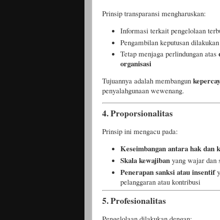
Prinsip transparansi mengharuskan:
Informasi terkait pengelolaan ter
Pengambilan keputusan dilakukan
Tetap menjaga perlindungan atas
organisasi
keperca
Tujuannya adalah membangun
penyalahgunaan wewenang.
4.
Proporsionalitas
Prinsip ini mengacu pada:
Keseimbangan antara hak dan 
Skala kewajiban
yang wajar dan 
Penerapan sanksi atau insentif
y
pelanggaran atau kontribusi
5.
Profesionalitas
Pengelolaan dilakukan dengan: