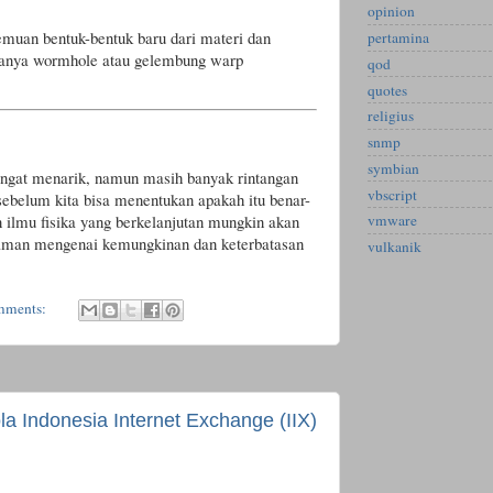
opinion
muan bentuk-bentuk baru dari materi dan
pertamina
ptanya wormhole atau gelembung warp
qod
quotes
religius
snmp
symbian
angat menarik, namun masih banyak rintangan
vbscript
 sebelum kita bisa menentukan apakah itu benar-
 ilmu fisika yang berkelanjutan mungkin akan
vmware
aman mengenai kemungkinan dan keterbatasan
vulkanik
mments:
ola Indonesia Internet Exchange (IIX)