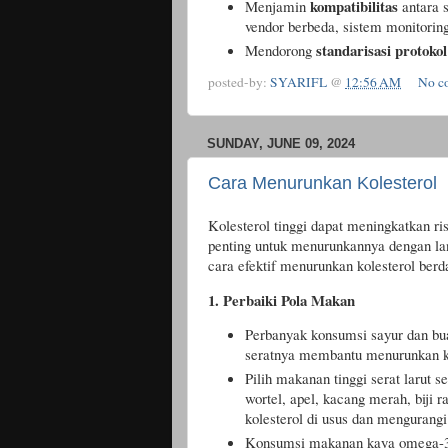
kompatibilitas
Menjamin
antara s
vendor berbeda, sistem monitorin
standarisasi protokol
Mendorong
posted-by:
SYARIFL
@
12:56 AM
No c
SUNDAY, JUNE 09, 2024
Cara Menurunkan Kolesterol
Kolesterol tinggi dapat meningkatkan ris
penting untuk menurunkannya dengan la
cara efektif menurunkan kolesterol ber
1. Perbaiki Pola Makan
Perbanyak konsumsi sayur dan bua
seratnya membantu menurunkan ko
Pilih makanan tinggi serat larut sep
wortel, apel, kacang merah, biji 
kolesterol di usus dan mengurang
Konsumsi makanan kaya omega-3, 