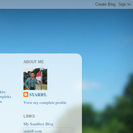
ABOUT ME
)
ktu:
SYARIFL
mpleks
a
View my complete profile
LINKS
My Sandbox Blog
syarifl.com