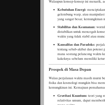
Walaupun konsep-konsep ini menarik, ad
Kebutuhan Energi:
menciptakan
gelembung warp, atau manipulasi
yang sangat besar, kemungkinan 
Stabilitas dan Keamanan:
wormh
distabilkan untuk mencegah konse
waktu yang tidak stabil atau mun
Kausalitas dan Paradoks:
perjal
tentang sebab-akibat dan potensi 
mana seorang pelancong waktu k
kakeknya sebelum memiliki ketur
Prospek di Masa Depan
Walau perjalanan waktu masih murni bers
fisika dan kosmologi mungkin bisa memb
kemungkinan ini. Kemajuan pemahaman 
Gravitasi Kuantum:
teori yang 
relativitas umum, dapat memberi
ruang-waktu.