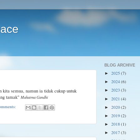
pace
BLOG ARCHIVE
2025
(7)
►
2024
(6)
►
2023
(3)
kita semua, namun ia tidak cukup untuk
►
yang tamak"
Mahatma Gandhi
2021
(4)
►
omments:
2020
(2)
►
2019
(2)
►
2018
(1)
►
2017
(3)
►