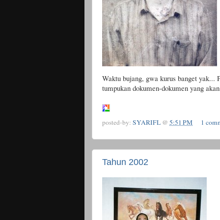
Waktu bujang, gwa kurus banget yak... 
tumpukan dokumen-dokumen yang akan di
posted-by:
SYARIFL
@
5:51 PM
1 com
Tahun 2002