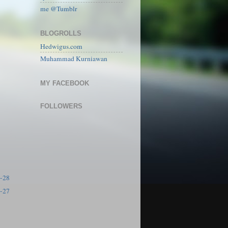
me @Tumblr
BLOGROLLS
Hedwigus.com
Muhammad Kurniawan
MY FACEBOOK
FOLLOWERS
)
-28
-27