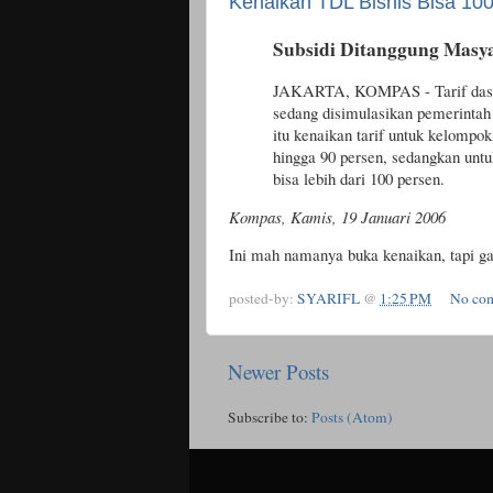
Kenaikan TDL Bisnis Bisa 10
Subsidi Ditanggung Masy
JAKARTA, KOMPAS - Tarif dasar 
sedang disimulasikan pemerintah 
itu kenaikan tarif untuk kelompo
hingga 90 persen, sedangkan untu
bisa lebih dari 100 persen.
Kompas, Kamis, 19 Januari 2006
Ini mah namanya buka kenaikan, tapi ga
posted-by:
SYARIFL
@
1:25 PM
No co
Newer Posts
Subscribe to:
Posts (Atom)