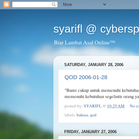
syarifl @ cybers
Biar Lambat Asal Online™
SATURDAY, JANUARY 28, 2006
QOD 2006-01-28
"Bumi cukup untuk memenuhi kebutuhan 
memenuhi kebutuhan segelintir orang 
posted-by:
SYARIFL
@
10:25 AM
No c
labels:
bahasa
,
qod
FRIDAY, JANUARY 27, 2006