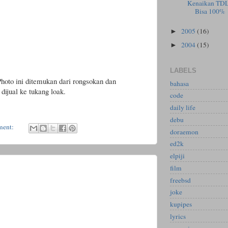
Kenaikan TDL
Bisa 100%
2005
(16)
►
2004
(15)
►
LABELS
Photo ini ditemukan dari rongsokan dan
bahasa
jual ke tukang loak.
code
daily life
debu
ment:
doraemon
ed2k
elpiji
film
freebsd
joke
kupipes
lyrics