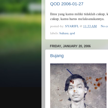
QOD 2006-01-27
Ilmu yang kamu miliki tidaklah cukup,
cukup, kamu harus melaksanakannya.
posted-by:
SYARIFL
@
11:33 AM
No c
labels:
bahasa
,
qod
FRIDAY, JANUARY 20, 2006
Bujang