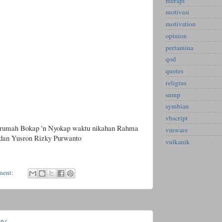
merapi
motivasi
motivation
opinion
pertamina
qod
quotes
religius
snmp
symbian
vbscript
di rumah Bokap 'n Nyokap waktu nikahan Rahma
vmware
 dan Yusron Rizky Purwanto
vulkanik
ment: