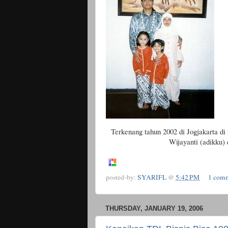
Terkenang tahun 2002 di Jogjakarta 
Wijayanti (adikku)
posted-by:
SYARIFL
@
5:42 PM
1 com
THURSDAY, JANUARY 19, 2006