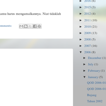
2016
(6)
►
2015
(3)
►
 kamu harus mengamalkannya. Niat tidaklah
2012
(4)
►
2011
(10)
►
omments:
2010
(21)
►
2009
(13)
►
2008
(5)
►
2007
(16)
►
2006
(8)
▼
December
(1
►
July
(1)
►
February
(1)
►
January
(5)
▼
QOD 2006-01
QOD 2006-01
Bujang
Tahun 2002