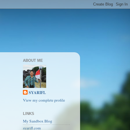
ABOUT ME
SYARIFL
View my complete profile
LINKS
My Sandbox Blog
syarifl.com