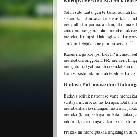
Korupsi Bersifat Sistemik dan 
Salah satu tantangan terbesar adalah ko
sistemik, bukan sekadar kasus-kasus i
menjadi akar permasalahan, di mana elit
untuk memengaruhi dan membentuk regu
mereka. Korupsi tidak lagi sekadar pe
4
5
struktur kebijakan negara itu sendiri.
Kasus mega korupsi E-KTP menjadi bukt
melibatkan anggota DPR, menteri, hing
mengatur rakyat malah dikendalikan unt
korupsi sistemik ini jauh lebih berbahay
Budaya Patronase dan Hubung
Budaya politik patronase yang mengakar
sulitnya memberantas korupsi. Dalam sis
memberikan keuntungan material, jabat
mereka (klien) sebagai imbalan dukungan
informal, dan mengabaikan prinsip transp
Praktik ini menciptakan lingkungan di