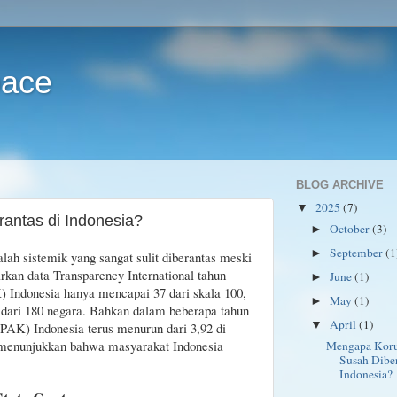
pace
BLOG ARCHIVE
2025
(7)
▼
antas di Indonesia?
October
(3)
►
September
(1
►
lah sistemik yang sangat sulit diberantas meski
rkan data Transparency International tahun
June
(1)
►
K) Indonesia hanya mencapai 37 dari skala 100,
May
(1)
►
 dari 180 negara. Bahkan dalam beberapa tahun
April
(1)
▼
(IPAK) Indonesia terus menurun dari 3,92 di
, menunjukkan bahwa masyarakat Indonesia
Mengapa Koru
Susah Diber
Indonesia?