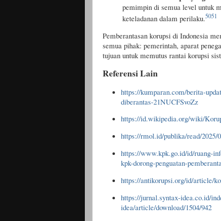
pemimpin di semua level untuk m
50
51
keteladanan dalam perilaku.
Pemberantasan korupsi di Indonesia mem
semua pihak: pemerintah, aparat peneg
tujuan untuk memutus rantai korupsi si
Referensi Lain
https://kumparan.com/berita-upda
diberantas-21NUCFSvoZz
https://id.wikipedia.org/wiki/Kor
https://rmol.id/publika/read/2025/
https://www.kpk.go.id/id/ruang-in
kpk-dorong-penguatan-pemberanta
https://antikorupsi.org/id/article/k
https://jurnal.syntax-idea.co.id/in
idea/article/download/1504/942