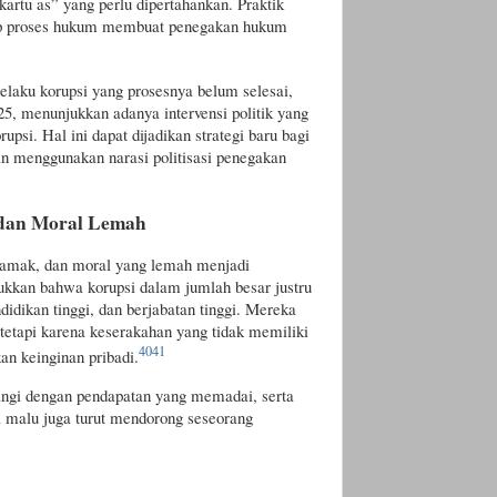
“kartu as” yang perlu dipertahankan. Praktik
hadap proses hukum membuat penegakan hukum
elaku korupsi yang prosesnya belum selesai,
025, menunjukkan adanya intervensi politik yang
psi. Hal ini dapat dijadikan strategi baru bagi
an menggunakan narasi politisasi penegakan
 dan Moral Lemah
h, tamak, dan moral yang lemah menjadi
ukkan bahwa korupsi dalam jumlah besar justru
didikan tinggi, dan berjabatan tinggi. Mereka
 tetapi karena keserakahan yang tidak memiliki
40
41
n keinginan pribadi.
angi dengan pendapatan yang memadai, serta
a malu juga turut mendorong seseorang