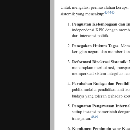
Untuk mengatasi permasalahan korupsi 
43
44
45
sistemik yang mencakup:
Penguatan Kelembagaan dan I
independensi KPK dengan membe
dari intervensi politik.
Penegakan Hukum Tegas
: Mem
kerugian negara dan memberikan e
Reformasi Birokrasi Sistemik
:
menerapkan meritokrasi, transpa
memperkuat sistem integritas nas
Perubahan Budaya dan Pendidi
publik melalui pendidikan anti-ko
budaya yang toleran terhadap kor
Penguatan Pengawasan Interna
setiap instansi pemerintah dengan
48
49
transparan.
Komitmen Pemimpin yang Kua