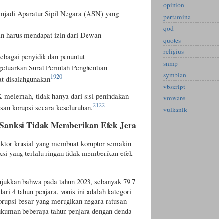
opinion
njadi Aparatur Sipil Negara (ASN) yang
pertamina
qod
an harus mendapat izin dari Dewan
quotes
religius
ebagai penyidik dan penuntut
snmp
uarkan Surat Perintah Penghentian
symbian
19
20
at disalahgunakan
vbscript
 melemah, tidak hanya dari sisi penindakan
vmware
21
22
san korupsi secara keseluruhan.
vulkanik
anksi Tidak Memberikan Efek Jera
tor krusial yang membuat koruptor semakin
ksi yang terlalu ringan tidak memberikan efek
jukkan bahwa pada tahun 2023, sebanyak 79,7
ari 4 tahun penjara, vonis ini adalah kategori
rupsi besar yang merugikan negara ratusan
hukuman beberapa tahun penjara dengan denda