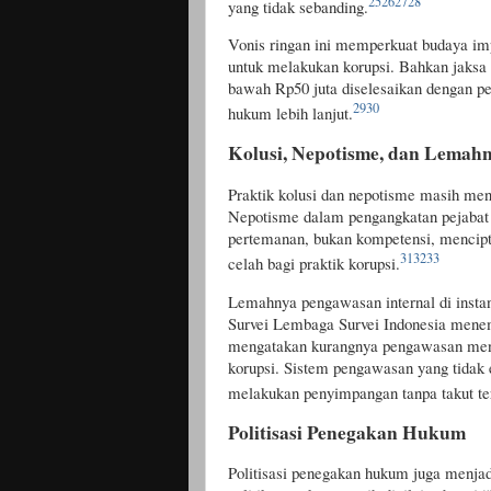
25
26
27
28
yang tidak sebanding.
Vonis ringan ini memperkuat budaya imp
untuk melakukan korupsi. Bahkan jaksa 
bawah Rp50 juta diselesaikan dengan pe
29
30
hukum lebih lanjut.
Kolusi, Nepotisme, dan Lemahn
Praktik kolusi dan nepotisme masih men
Nepotisme dalam pengangkatan pejabat 
pertemanan, bukan kompetensi, menci
31
32
33
celah bagi praktik korupsi.
Lemahnya pengawasan internal di insta
Survei Lembaga Survei Indonesia men
mengatakan kurangnya pengawasan menj
korupsi. Sistem pengawasan yang tidak
melakukan penyimpangan tanpa takut te
Politisasi Penegakan Hukum
Politisasi penegakan hukum juga menja