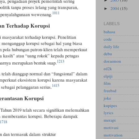
►
nya, pengadaan proyek pemerintah sering
litik tanpa proses lelang yang transparan,
2004
(15)
►
10
11
n penyalahgunaan wewenang.
LABELS
an Terhadap Korupsi
bahasa
i masyarakat terhadap korupsi. Penelitian
code
menganggap korupsi sebagai hal yang biasa
daily life
an pola hubungan patron-klien telah memperkuat
debu
a kasih” atau “uang rokok” kepada petugas
doraemon
12
13
narnya merupakan bentuk suap.
ed2k
n telah dianggap normal dan “fungsional” dalam
elpiji
emperkuat ekosistem korupsi karena masyarakat
film
14
15
 sebagai pelanggaran serius.
freebsd
rantasan Korupsi
joke
kupipes
ahun 2019 telah secara signifikan melemahkan
lyrics
am memberantas korupsi. Beberapa dampak
merapi
17
18
motivasi
en dan termasuk dalam struktur
motivation