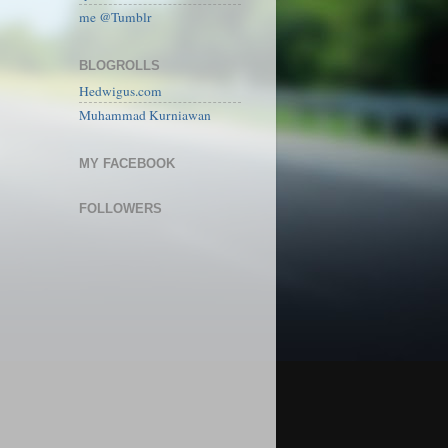
me @Tumblr
BLOGROLLS
Hedwigus.com
Muhammad Kurniawan
MY FACEBOOK
FOLLOWERS