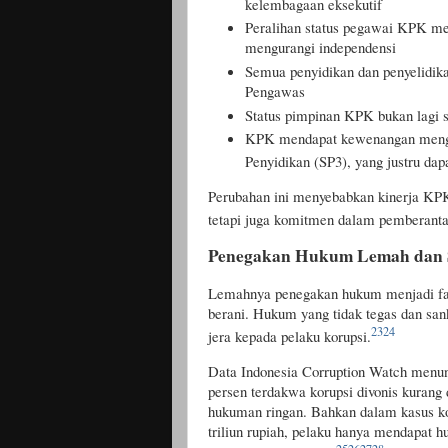
kelembagaan eksekutif
Peralihan status pegawai KPK me
mengurangi independensi
Semua penyidikan dan penyelidik
Pengawas
Status pimpinan KPK bukan lagi s
KPK mendapat kewenangan mengel
Penyidikan (SP3), yang justru dap
Perubahan ini menyebabkan kinerja KPK
tetapi juga komitmen dalam pemberanta
Penegakan Hukum Lemah dan S
Lemahnya penegakan hukum menjadi fak
berani. Hukum yang tidak tegas dan san
23
24
jera kepada pelaku korupsi.
Data Indonesia Corruption Watch menun
persen terdakwa korupsi divonis kurang d
hukuman ringan. Bahkan dalam kasus ko
triliun rupiah, pelaku hanya mendapat 