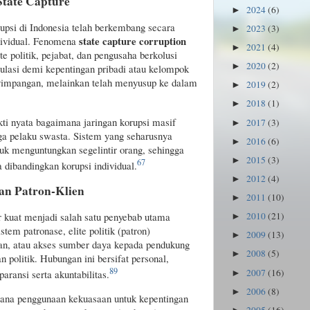
State Capture
2024
(6)
►
rupsi di Indonesia telah berkembang secara
2023
(3)
►
state capture corruption
ndividual. Fenomena
2021
(4)
►
e politik, pejabat, dan pengusaha berkolusi
2020
(2)
►
lasi demi kepentingan pribadi atau kelompok
nyimpangan, melainkan telah menyusup ke dalam
2019
(2)
►
2018
(1)
►
i nyata bagaimana jaringan korupsi masif
2017
(3)
►
ga pelaku swasta. Sistem yang seharusnya
2016
(6)
►
uk menguntungkan segelintir orang, sehingga
2015
(3)
►
6
7
a dibandingkan korupsi individual.
2012
(4)
►
an Patron-Klien
2011
(10)
►
 kuat menjadi salah satu penyebab utama
2010
(21)
►
tem patronase, elite politik (patron)
2009
(13)
►
an, atau akses sumber daya kepada pendukung
2008
(5)
►
 politik. Hubungan ini bersifat personal,
8
9
2007
(16)
aransi serta akuntabilitas.
►
2006
(8)
►
 mana penggunaan kekuasaan untuk kepentingan
2005
(16)