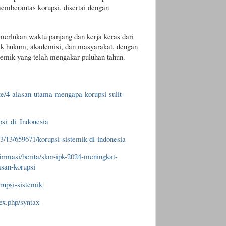
emberantas korupsi, disertai dengan
erlukan waktu panjang dan kerja keras dari
ak hukum, akademisi, dan masyarakat, dengan
stemik yang telah mengakar puluhan tahun.
te/4-alasan-utama-mengapa-korupsi-sulit-
upsi_di_Indonesia
03/13/659671/korupsi-sistemik-di-indonesia
formasi/berita/skor-ipk-2024-meningkat-
san-korupsi
orupsi-sistemik
dex.php/syntax-