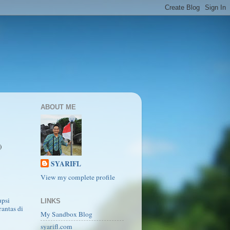
ABOUT ME
)
SYARIFL
View my complete profile
psi
LINKS
antas di
My Sandbox Blog
syarifl.com