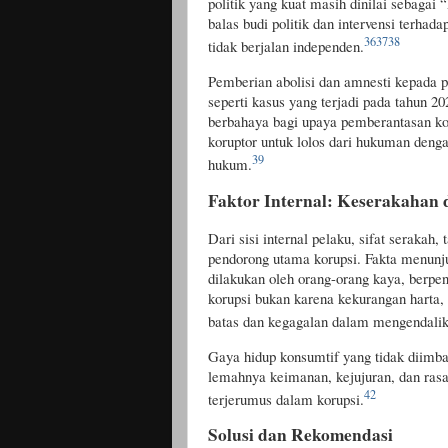
politik yang kuat masih dinilai sebagai 
balas budi politik dan intervensi ter
36
37
38
tidak berjalan independen.
Pemberian abolisi dan amnesti kepada p
seperti kasus yang terjadi pada tahun 2
berbahaya bagi upaya pemberantasan koru
koruptor untuk lolos dari hukuman deng
39
hukum.
Faktor Internal: Keserakahan
Dari sisi internal pelaku, sifat seraka
pendorong utama korupsi. Fakta menunj
dilakukan oleh orang-orang kaya, berpen
korupsi bukan karena kekurangan harta,
batas dan kegagalan dalam mengendalika
Gaya hidup konsumtif yang tidak diimb
lemahnya keimanan, kejujuran, dan ras
42
terjerumus dalam korupsi.
Solusi dan Rekomendasi