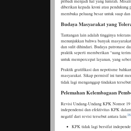
pribadi menjadi hal yang lumrah. Misal
diberikan kepada kroni atau pendukung po
membuka peluang besar untuk suap da
Budaya Masyarakat yang Toler
Tantangan lain adalah tingginya tolerans
menunjukkan bahwa banyak masyarakat 
dan sulit dihindari. Budaya patronase d
praktik seperti memberikan “uang terim
untuk mempercepat layanan, yang sebe
Praktik gratifikasi dan nepotisme bahka
masyarakat. Sikap permisif ini turut m
tidak lagi menganggap tindakan tersebut
Pelemahan Kelembagaan Pembe
Revisi Undang-Undang KPK Nomor 19 T
independensi dan efektivitas KPK dal
16
negatif dari revisi tersebut antara lain:
KPK tidak lagi bersifat independ